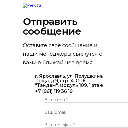
Skip
Skip
links
to
primary
navigation
Отправить
Skip
to
cообщение
content
Оставьте своё сообщение и
наши менеджеры свяжутся с
вами в ближайшее время.
г. Ярославль, ул. Полушкина
Роща, д.9, стр.14, ОТК
"Тандем", модуль 109, 1 этаж
+7 (961) 119 36 19