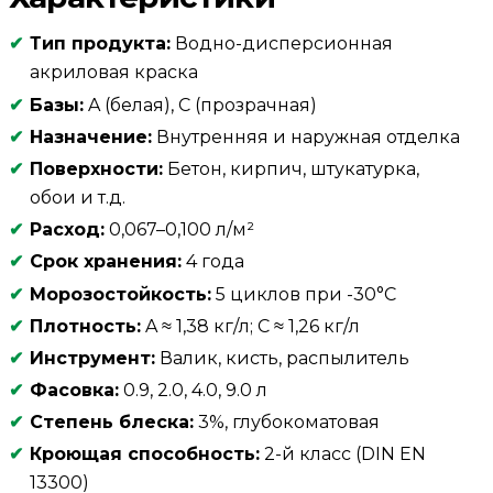
Тип продукта:
Водно-дисперсионная
акриловая краска
Базы:
A (белая), C (прозрачная)
Назначение:
Внутренняя и наружная отделка
Поверхности:
Бетон, кирпич, штукатурка,
обои и т.д.
Расход:
0,067–0,100 л/м²
Срок хранения:
4 года
Морозостойкость:
5 циклов при -30°C
Плотность:
A ≈ 1,38 кг/л; C ≈ 1,26 кг/л
Инструмент:
Валик, кисть, распылитель
Фасовка:
0.9, 2.0, 4.0, 9.0 л
Степень блеска:
3%, глубокоматовая
Кроющая способность:
2-й класс (DIN EN
13300)