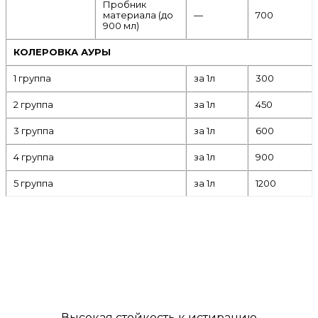
Пробник
материала (до
—
700
900 мл)
КОЛЕРОВКА АУРЫ
1 группа
за 1л
300
2 группа
за 1л
450
3 группа
за 1л
600
4 группа
за 1л
900
5 группа
за 1л
1200
Высокая стойкость к истиранию