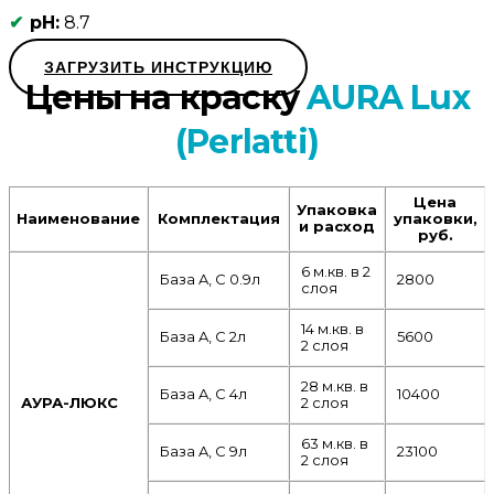
pH:
8.7
ЗАГРУЗИТЬ ИНСТРУКЦИЮ
Цены на краску
AURA Lux
(Perlatti)
Цена
Упаковка
Наименование
Комплектация
упаковки,
и расход
руб.
6 м.кв. в 2
База A, C 0.9л
2800
слоя
14 м.кв. в
База A, C 2л
5600
2 слоя
28 м.кв. в
База A, C 4л
10400
АУРА-ЛЮКС
2 слоя
63 м.кв. в
База A, C 9л
23100
2 слоя